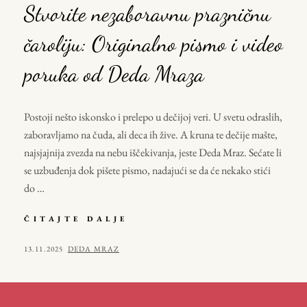
Stvorite nezaboravnu prazničnu
čaroliju: Originalno pismo i video
poruka od Deda Mraza
Postoji nešto iskonsko i prelepo u dečijoj veri. U svetu odraslih,
zaboravljamo na čuda, ali deca ih žive. A kruna te dečije mašte,
najsjajnija zvezda na nebu iščekivanja, jeste Deda Mraz. Sećate li
se uzbuđenja dok pišete pismo, nadajući se da će nekako stići
do …
STVORITE
ČITAJTE DALJE
NEZABORAVNU
PRAZNIČNU
POSTED
BY
13.11.2025
DEDA MRAZ
ČAROLIJU:
ON
ORIGINALNO
PISMO
I