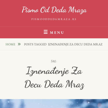
Skip
Pismo Od Deda Mraza
to
content
PISMOODDEDAMRAZA.RS
MENU
HOME
POSTS TAGGED
IZNENAĐENJE ZA DECU DEDA MRAZ
TAG:
Iznenađenje Za
Decu Deda Mraz