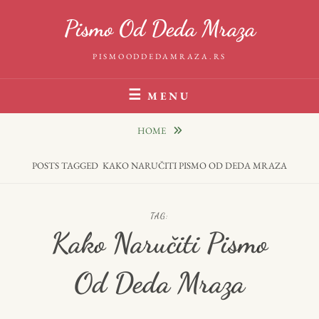
Skip
Pismo Od Deda Mraza
to
content
PISMOODDEDAMRAZA.RS
MENU
HOME
POSTS TAGGED
KAKO NARUČITI PISMO OD DEDA MRAZA
TAG:
Kako Naručiti Pismo
Od Deda Mraza