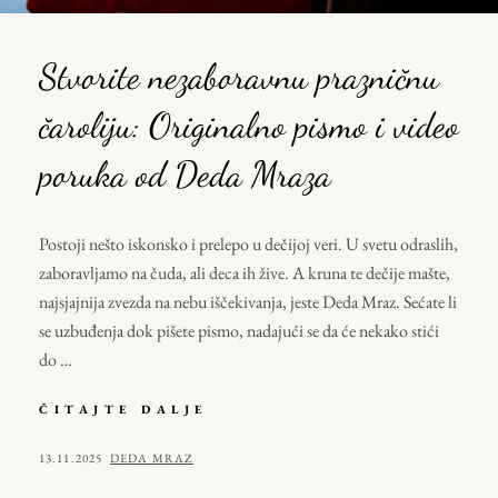
Stvorite nezaboravnu prazničnu
čaroliju: Originalno pismo i video
poruka od Deda Mraza
Postoji nešto iskonsko i prelepo u dečijoj veri. U svetu odraslih,
zaboravljamo na čuda, ali deca ih žive. A kruna te dečije mašte,
najsjajnija zvezda na nebu iščekivanja, jeste Deda Mraz. Sećate li
se uzbuđenja dok pišete pismo, nadajući se da će nekako stići
do …
STVORITE
ČITAJTE DALJE
NEZABORAVNU
PRAZNIČNU
POSTED
BY
13.11.2025
DEDA MRAZ
ČAROLIJU:
ON
ORIGINALNO